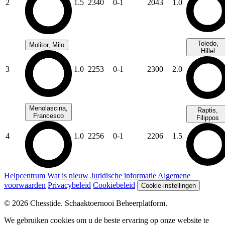
2
1.5
2340
0-1
2043
1.0
Toledo,
Molitor, Milo
Hillel
3
1.0
2253
0-1
2300
2.0
Menolascina,
Raptis,
Francesco
Filippos
4
1.0
2256
0-1
2206
1.5
Helpcentrum
Wat is nieuw
Juridische informatie
Algemene
voorwaarden
Privacybeleid
Cookiebeleid
Cookie-instellingen
© 2026 Chesstide. Schaaktoernooi Beheerplatform.
We gebruiken cookies om u de beste ervaring op onze website te