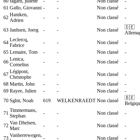
60
fagard, juliette
-
-
Non classé
-
61
Gallo, Giovanni
-
-
Non classé
-
Haniken,
62
-
-
Non classé
-
Adrien
🇩🇪
63
Janhsen, Joerg
-
-
Non classé
Allema
Leclercq,
64
-
-
Non classé
-
Fabrice
65
Lemaire, Tom
-
-
Non classé
-
Lenica,
66
-
-
Non classé
-
Cornelius
Légipont,
67
-
-
Non classé
-
Christophe
68
Martin, John
-
-
Non classé
-
69
Rayee, Julien
-
-
Non classé
-
🇧🇪
70
Sghir, Noah
619
WELKENRAEDT
Non classé
Belgiq
Timmermans,
71
-
-
Non classé
-
Stephan
Van Dhelsen,
72
-
-
Non classé
-
Marc
Vanherrewegen,
73
-
-
Non classé
-