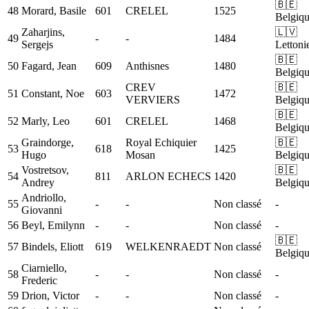
🇧🇪
48
Morard, Basile
601
CRELEL
1525
Belgiq
Zaharjins,
🇱🇻
49
-
-
1484
Sergejs
Lettoni
🇧🇪
50
Fagard, Jean
609
Anthisnes
1480
Belgiq
CREV
🇧🇪
51
Constant, Noe
603
1472
VERVIERS
Belgiq
🇧🇪
52
Marly, Leo
601
CRELEL
1468
Belgiq
Graindorge,
Royal Echiquier
🇧🇪
53
618
1425
Hugo
Mosan
Belgiq
Vostretsov,
🇧🇪
54
811
ARLON ECHECS
1420
Andrey
Belgiq
Andriollo,
55
-
-
Non classé
-
Giovanni
56
Beyl, Emilynn
-
-
Non classé
-
🇧🇪
57
Bindels, Eliott
619
WELKENRAEDT
Non classé
Belgiq
Ciarniello,
58
-
-
Non classé
-
Frederic
59
Drion, Victor
-
-
Non classé
-