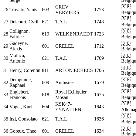
Serge
Belgiq
CREV
🇧🇪
26
Trovato, Yanis
603
1753
VERVIERS
Belgiq
🇧🇪
27
Delcourt, Cyril
621
T.A.L
1748
Belgiq
Collignon,
🇧🇪
28
619
WELKENRAEDT
1723
Fabrice
Belgiq
Gadeyne,
🇧🇪
29
601
CRELEL
1712
Alexis
Belgiq
Mollica,
🇧🇪
30
621
T.A.L
1709
Antonio
Belgiq
🇧🇪
31
Henry, Corentin
811
ARLON ECHECS
1706
Belgiq
Demptinne,
🇧🇪
32
609
Anthisnes
1679
Raphael
Belgiq
Englebert,
Royal Echiquier
🇧🇪
33
618
1675
Francois
Mosan
Belgiq
KSK47-
🇩🇪
34
Vogel, Kurt
604
1643
EYNATTEN
Allema
🇧🇪
35
Irzi, Consolato
621
T.A.L
1636
Belgiq
🇧🇪
36
Goreux, Theo
601
CRELEL
1634
Belgiq