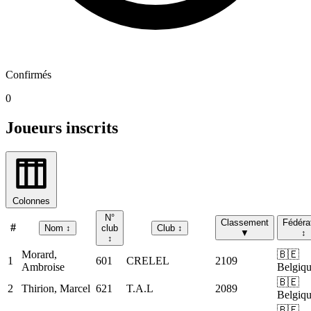
Confirmés
0
Joueurs inscrits
Colonnes
N°
Classement
Fédéra
#
Nom
↕
club
Club
↕
▼
↕
↕
Morard,
🇧🇪
1
601
CRELEL
2109
Ambroise
Belgiq
🇧🇪
2
Thirion, Marcel
621
T.A.L
2089
Belgiq
🇧🇪