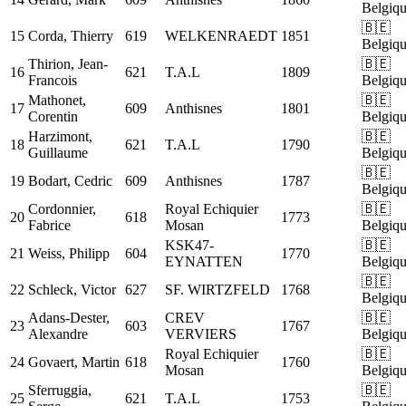
Belgiq
🇧🇪
15
Corda, Thierry
619
WELKENRAEDT
1851
Belgiq
Thirion, Jean-
🇧🇪
16
621
T.A.L
1809
Francois
Belgiq
Mathonet,
🇧🇪
17
609
Anthisnes
1801
Corentin
Belgiq
Harzimont,
🇧🇪
18
621
T.A.L
1790
Guillaume
Belgiq
🇧🇪
19
Bodart, Cedric
609
Anthisnes
1787
Belgiq
Cordonnier,
Royal Echiquier
🇧🇪
20
618
1773
Fabrice
Mosan
Belgiq
KSK47-
🇧🇪
21
Weiss, Philipp
604
1770
EYNATTEN
Belgiq
🇧🇪
22
Schleck, Victor
627
SF. WIRTZFELD
1768
Belgiq
Adans-Dester,
CREV
🇧🇪
23
603
1767
Alexandre
VERVIERS
Belgiq
Royal Echiquier
🇧🇪
24
Govaert, Martin
618
1760
Mosan
Belgiq
Sferruggia,
🇧🇪
25
621
T.A.L
1753