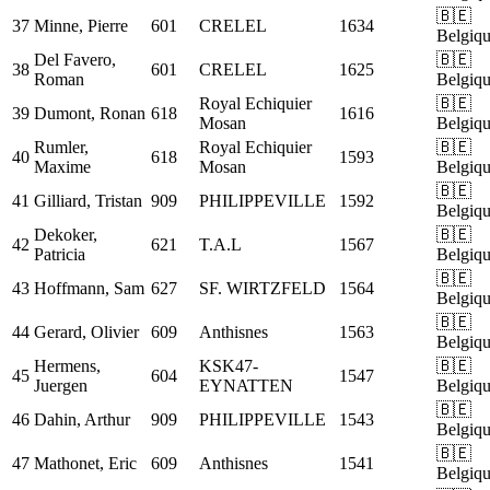
🇧🇪
37
Minne, Pierre
601
CRELEL
1634
Belgiq
Del Favero,
🇧🇪
38
601
CRELEL
1625
Roman
Belgiq
Royal Echiquier
🇧🇪
39
Dumont, Ronan
618
1616
Mosan
Belgiq
Rumler,
Royal Echiquier
🇧🇪
40
618
1593
Maxime
Mosan
Belgiq
🇧🇪
41
Gilliard, Tristan
909
PHILIPPEVILLE
1592
Belgiq
Dekoker,
🇧🇪
42
621
T.A.L
1567
Patricia
Belgiq
🇧🇪
43
Hoffmann, Sam
627
SF. WIRTZFELD
1564
Belgiq
🇧🇪
44
Gerard, Olivier
609
Anthisnes
1563
Belgiq
Hermens,
KSK47-
🇧🇪
45
604
1547
Juergen
EYNATTEN
Belgiq
🇧🇪
46
Dahin, Arthur
909
PHILIPPEVILLE
1543
Belgiq
🇧🇪
47
Mathonet, Eric
609
Anthisnes
1541
Belgiq