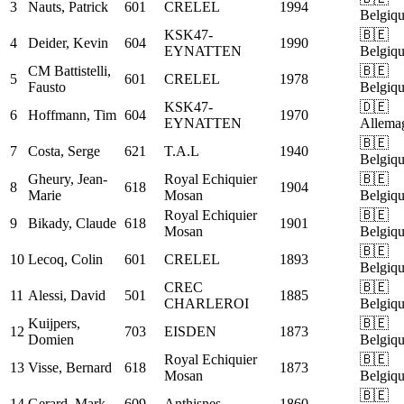
3
Nauts, Patrick
601
CRELEL
1994
Belgiq
KSK47-
🇧🇪
4
Deider, Kevin
604
1990
EYNATTEN
Belgiq
CM
Battistelli,
🇧🇪
5
601
CRELEL
1978
Fausto
Belgiq
KSK47-
🇩🇪
6
Hoffmann, Tim
604
1970
EYNATTEN
Allema
🇧🇪
7
Costa, Serge
621
T.A.L
1940
Belgiq
Gheury, Jean-
Royal Echiquier
🇧🇪
8
618
1904
Marie
Mosan
Belgiq
Royal Echiquier
🇧🇪
9
Bikady, Claude
618
1901
Mosan
Belgiq
🇧🇪
10
Lecoq, Colin
601
CRELEL
1893
Belgiq
CREC
🇧🇪
11
Alessi, David
501
1885
CHARLEROI
Belgiq
Kuijpers,
🇧🇪
12
703
EISDEN
1873
Domien
Belgiq
Royal Echiquier
🇧🇪
13
Visse, Bernard
618
1873
Mosan
Belgiq
🇧🇪
14
Gerard, Mark
609
Anthisnes
1860