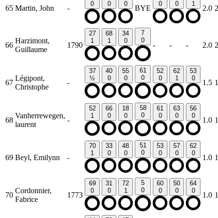
0
0
0
0
0
1
65
Martin, John
-
BYE
2.0
7
27
68
34
Harzimont,
0
1
1
0
66
1790
-
-
-
2.0
Guillaume
61
37
40
55
52
62
53
Légipont,
0
½
0
0
0
1
0
67
-
1.5
Christophe
58
52
66
18
61
63
56
Vanherrewegen,
0
1
0
0
0
0
0
68
-
1.0
laurent
51
70
33
48
53
57
62
0
1
0
0
0
0
0
69
Beyl, Emilynn
-
1.0
5
69
31
72
60
50
64
Cordonnier,
0
0
0
1
0
0
0
70
1773
1.0
Fabrice