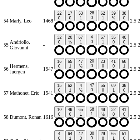
28
22
17
53
62
39
38
0
0
0
1
1
½
0
54
Marly, Leo
1468
2.5
4
32
20
67
57
35
40
Andriollo,
0
0
½
1
1
0
0
55
-
2.5
Giovanni
20
16
65
47
23
41
68
Hermens,
0
0
1
½
0
0
1
56
1547
2.5
Juergen
47
15
62
4
55
69
39
0
0
1
½
0
1
0
57
Mathonet, Eric
1541
2.5
68
10
49
65
48
32
41
1
0
0
1
½
0
0
58
Dumont, Ronan
1616
2.5
30
4
64
42
29
65
51
0
0
1
0
0
1
0