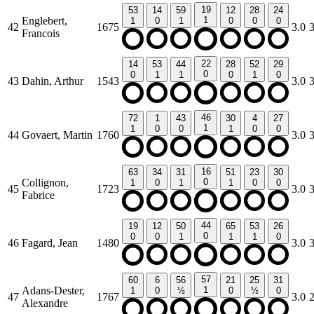
19
53
14
59
12
28
24
Englebert,
1
1
0
1
0
0
0
42
1675
3.0
Francois
22
14
53
44
28
52
29
0
0
1
1
0
1
0
43
Dahin, Arthur
1543
3.0
46
72
1
43
30
4
27
1
1
0
0
1
0
0
44
Govaert, Martin
1760
3.0
16
63
34
31
51
23
30
Collignon,
0
1
0
1
1
0
0
45
1723
3.0
Fabrice
44
19
12
50
65
53
26
0
0
0
1
1
1
0
46
Fagard, Jean
1480
3.0
57
60
6
56
21
25
31
Adans-Dester,
1
1
0
½
0
½
0
47
1767
3.0
Alexandre