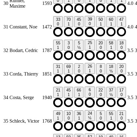
Rumler,
1
0
1
0
0
1
1
30
1593
4.0
Maxime
39
33
70
45
50
60
47
0
0
1
0
1
1
1
31
Constant, Noe
1472
4.0
25
55
3
5
20
58
18
1
1
0
½
0
1
0
32
Bodart, Cedric
1787
3.5
26
31
69
2
8
18
20
1
1
1
0
0
½
0
33
Corda, Thierry
1851
3.5
6
21
45
66
22
37
17
0
1
1
1
0
½
0
34
Costa, Serge
1940
3.5
24
49
10
36
5
55
21
½
1
0
1
0
1
0
35
Schleck, Victor
1768
3.5
52