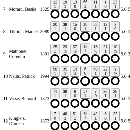
66
12
19
13
11
1
23
1
1
1
0
1
0
1
7
Morard, Basile
1525
5.0
10
20
39
15
33
12
2
1
1
1
0
1
1
0
8
Thirion, Marcel
2089
5.0
18
25
23
37
16
21
10
Mathonet,
1
1
½
½
½
1
½
9
1801
5.0
Corentin
8
58
35
14
40
22
9
0
1
1
½
1
1
½
10
Nauts, Patrick
1994
5.0
37
71
38
6
7
26
28
1
1
1
0
0
1
1
11
Visse, Bernard
1873
5.0
48
7
46
51
42
8
22
Kuijpers,
1
0
1
1
1
0
1
12
1873
5.0
Domien