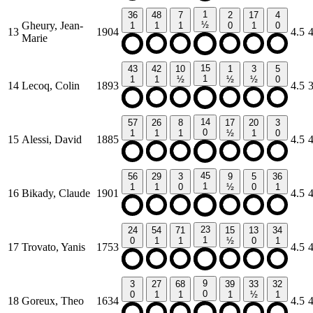
1
36
48
7
2
17
4
Gheury, Jean-
½
1
1
1
0
1
0
13
1904
4.5
Marie
15
43
42
10
1
3
5
1
1
1
½
½
½
0
14
Lecoq, Colin
1893
4.5
14
57
26
8
17
20
3
0
1
1
1
½
1
0
15
Alessi, David
1885
4.5
45
56
29
3
9
5
36
1
1
1
0
½
0
1
16
Bikady, Claude
1901
4.5
23
24
54
71
15
13
34
1
0
1
1
½
0
1
17
Trovato, Yanis
1753
4.5
9
3
27
68
39
33
32
0
0
1
1
1
½
1
18
Goreux, Theo
1634
4.5