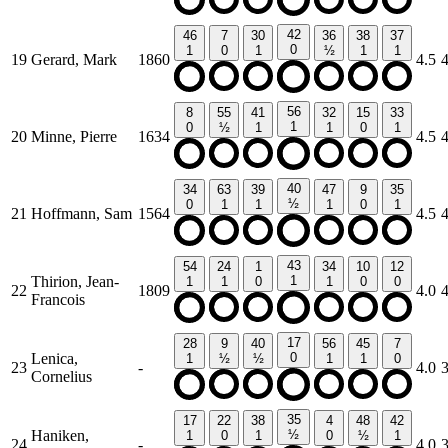
42
46
7
30
36
38
37
0
1
0
1
½
1
1
19
Gerard, Mark
1860
4.5
56
8
55
41
32
15
33
1
0
½
1
1
0
1
20
Minne, Pierre
1634
4.5
40
34
63
39
47
9
35
½
0
1
1
1
0
1
21
Hoffmann, Sam
1564
4.5
43
54
24
1
34
10
12
Thirion, Jean-
1
1
1
0
1
0
0
22
1809
4.0
Francois
17
28
9
40
56
45
7
Lenica,
0
1
½
½
1
1
0
23
-
4.0
Cornelius
35
17
22
38
4
48
42
Haniken,
½
1
0
1
0
½
1
24
-
4.0