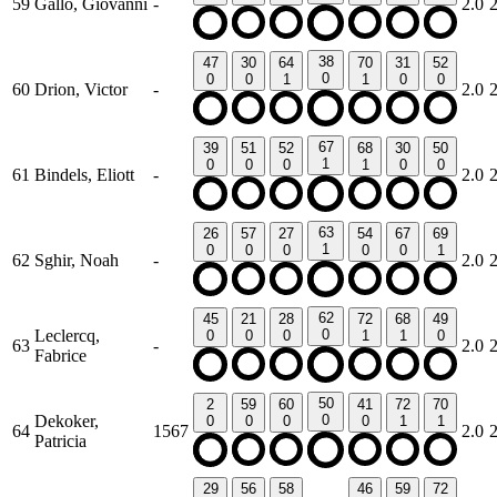
59
Gallo, Giovanni
-
2.0
38
47
30
64
70
31
52
0
0
0
1
1
0
0
60
Drion, Victor
-
2.0
67
39
51
52
68
30
50
1
0
0
0
1
0
0
61
Bindels, Eliott
-
2.0
63
26
57
27
54
67
69
1
0
0
0
0
0
1
62
Sghir, Noah
-
2.0
62
45
21
28
72
68
49
Leclercq,
0
0
0
0
1
1
0
63
-
2.0
Fabrice
50
2
59
60
41
72
70
Dekoker,
0
0
0
0
0
1
1
64
1567
2.0
Patricia
29
56
58
46
59
72