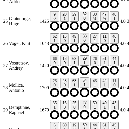
Adrien
32
9
28
29
38
47
48
Graindorge,
0
0
1
1
½
½
1
25
1425
4.0
Hugo
33
62
15
49
27
11
46
0
1
0
1
1
0
1
26
Vogel, Kurt
1643
4.0
29
66
18
62
26
51
44
Vostretsov,
1
0
0
1
0
1
1
27
1420
4.0
Andrey
54
23
25
63
43
42
11
Mollica,
1
0
0
1
1
1
0
28
1709
4.0
Antonio
27
65
16
25
59
49
43
Demptinne,
0
1
0
0
1
1
1
29
1679
4.0
Raphael
59
6
60
19
44
61
45