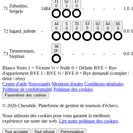
11
52
17
Zaharjins,
0
1
0
71
1484
-
-
-
-
1.0
Sergejs
53
44
5
70
63
64
65
0
0
0
0
0
0
0
72
fagard, juliette
-
0.0
38
Timmermans,
0F
73
-
-
-
-
-
-
-
0.0
Stephan
Blancs
Noirs
1
= Victoire
½
= Nulle
0
= Défaite
BYE
= Bye
d'appariement
BYE 1
/
BYE ½
/
BYE 0
= Bye demandé (complet /
demi / zéro)
Centre d'aide
Nouveautés
Mentions légales
Conditions générales
Politique de confidentialité
Politique des cookies
Paramètres des cookies
© 2026 Chesstide. Plateforme de gestion de tournois d'échecs.
Nous utilisons des cookies pour vous garantir la meilleure
expérience sur notre site web.
Lire notre politique des cookies
.
Tout accepter
Tout refuser
Personnaliser