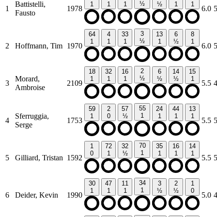
Battistelli,
½
1
1
1
½
1
1
1
1978
6.0
Fausto
3
64
4
33
13
6
8
½
1
1
1
1
½
1
2
Hoffmann, Tim
1970
6.0
2
18
32
16
6
14
15
Morard,
½
1
1
1
½
½
1
3
2109
5.5
Ambroise
55
59
2
57
24
44
13
Sferruggia,
1
1
0
½
1
1
1
4
1753
5.5
Serge
70
1
72
32
35
16
14
1
0
1
½
1
1
1
5
Gilliard, Tristan
1592
5.5
34
30
47
11
3
2
1
1
1
1
1
½
½
0
6
Deider, Kevin
1990
5.0