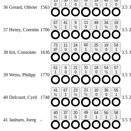
13
50
35
19
40
16
1
0
1
0
½
1
0
36
Gerard, Olivier
1563
3.5
11
67
41
9
49
34
19
0
½
1
½
1
½
0
37
Henry, Corentin
1706
3.5
60
73
11
24
25
19
54
1
1F
0
0
½
0
1
38
Irzi, Consolato
1636
3.5
31
61
8
21
18
54
57
1
1
0
0
0
½
1
39
Weiss, Philipp
1770
3.5
21
41
67
23
10
36
55
½
½
1
½
0
0
1
40
Delcourt, Cyril
1748
3.5
49
40
37
20
64
56
58
0
½
0
0
1
1
1
41
Janhsen, Joerg
-
3.5