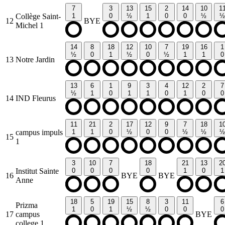
7
3
13
15
2
14
10
1
Collège Saint-
1
0
½
1
0
0
½
½
12
BYE
Michel 1
14
8
18
12
10
7
19
16
1
½
0
1
½
0
½
1
1
0
13
Notre Jardin
13
6
1
9
3
4
12
2
7
½
1
0
1
1
0
1
0
0
14
IND Fleurus
11
21
2
17
12
9
7
18
1
campus impuls
1
1
0
½
0
0
½
½
½
15
1
3
10
7
18
21
13
2
Institut Sainte
0
0
0
0
1
0
1
16
BYE
BYE
Anne
18
5
19
15
8
3
11
6
Prizma
1
0
1
½
½
0
0
0
17
campus
BYE
college 1