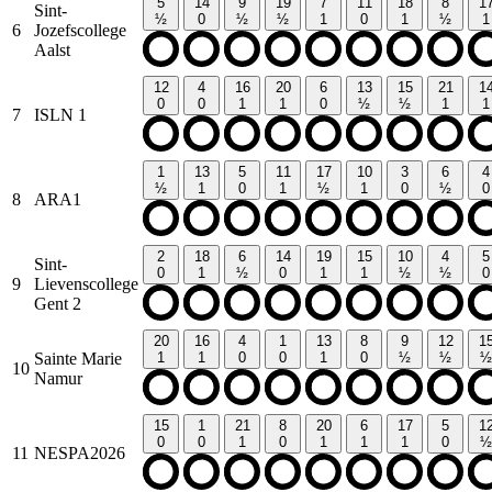
5
14
9
19
7
11
18
8
1
Sint-
½
0
½
½
1
0
1
½
1
6
Jozefscollege
Aalst
12
4
16
20
6
13
15
21
1
0
0
1
1
0
½
½
1
1
7
ISLN 1
1
13
5
11
17
10
3
6
4
½
1
0
1
½
1
0
½
0
8
ARA1
2
18
6
14
19
15
10
4
5
Sint-
0
1
½
0
1
1
½
½
0
9
Lievenscollege
Gent 2
20
16
4
1
13
8
9
12
1
Sainte Marie
1
1
0
0
1
0
½
½
½
10
Namur
15
1
21
8
20
6
17
5
1
0
0
1
0
1
1
1
0
½
11
NESPA2026