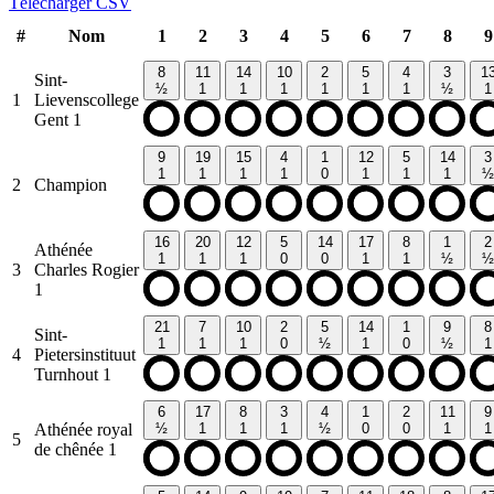
Télécharger CSV
#
Nom
1
2
3
4
5
6
7
8
9
8
11
14
10
2
5
4
3
1
Sint-
½
1
1
1
1
1
1
½
1
1
Lievenscollege
Gent 1
9
19
15
4
1
12
5
14
3
1
1
1
1
0
1
1
1
½
2
Champion
16
20
12
5
14
17
8
1
2
Athénée
1
1
1
0
0
1
1
½
½
3
Charles Rogier
1
21
7
10
2
5
14
1
9
8
Sint-
1
1
1
0
½
1
0
½
1
4
Pietersinstituut
Turnhout 1
6
17
8
3
4
1
2
11
9
Athénée royal
½
1
1
1
½
0
0
1
1
5
de chênée 1