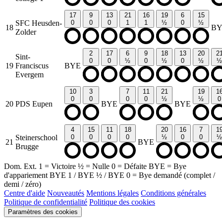
17
9
13
21
16
19
6
15
SFC Heusden-
0
0
0
1
1
½
0
½
18
BY
Zolder
2
17
6
9
18
13
20
2
Sint-
0
0
½
0
½
0
½
½
19
Franciscus
BYE
Evergem
10
3
7
11
21
19
1
0
0
0
0
½
½
0
20
PDS Eupen
BYE
BYE
4
15
11
18
20
16
7
1
Steinerschool
0
0
0
0
½
0
0
½
21
BYE
Brugge
Dom.
Ext.
1
= Victoire
½
= Nulle
0
= Défaite
BYE
= Bye
d'appariement
BYE 1
/
BYE ½
/
BYE 0
= Bye demandé (complet /
demi / zéro)
Centre d'aide
Nouveautés
Mentions légales
Conditions générales
Politique de confidentialité
Politique des cookies
Paramètres des cookies