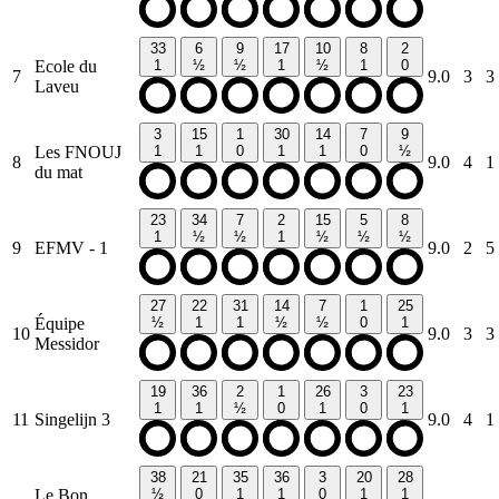
33
6
9
17
10
8
2
Ecole du
1
½
½
1
½
1
0
7
9.0
3
3
Laveu
3
15
1
30
14
7
9
Les FNOUJ
1
1
0
1
1
0
½
8
9.0
4
1
du mat
23
34
7
2
15
5
8
1
½
½
1
½
½
½
9
EFMV - 1
9.0
2
5
27
22
31
14
7
1
25
Équipe
½
1
1
½
½
0
1
10
9.0
3
3
Messidor
19
36
2
1
26
3
23
1
1
½
0
1
0
1
11
Singelijn 3
9.0
4
1
38
21
35
36
3
20
28
Le Bon
½
0
1
1
0
1
1