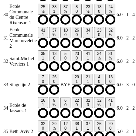
Ecole
25
38
37
8
23
18
24
Communale
½
1
½
0
½
0
½
30
6.0
1
4
du Centre
Rixensart 1
Ecole
41
37
10
26
34
23
32
Communale
1
½
0
0
1
0
½
31
6.0
2
2
Marchovelette
2
35
13
5
23
41
34
31
Saint-Michel
1
0
0
0
1
½
½
32
6.0
2
2
Verviers 1
7
26
29
21
4
13
0
0
1
1
0
0
33
Singelijn 2
BYE
6.0
3
0
16
9
6
22
31
32
41
Ecole de
1
½
0
0
0
½
1
34
6.0
2
2
Jassans 1
32
29
12
38
37
26
20
0
½
0
1
1
0
0
35
Beth-Aviv 2
5.0
2
1