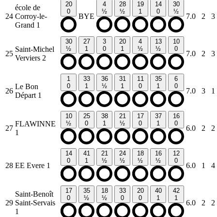
20
4
28
19
14
30
école de
0
½
½
1
0
½
24
Corroy-le-
BYE
7.0
2
3
Grand 1
30
27
3
20
4
13
10
Saint-Michel
½
1
0
1
½
½
0
25
7.0
2
3
Verviers 2
1
33
36
31
11
35
6
Le Bon
0
1
½
1
0
1
0
26
7.0
3
1
Départ 1
10
25
38
21
17
37
16
FLAWINNE
½
0
1
½
0
1
0
27
6.0
2
2
1
14
41
21
24
18
16
12
0
1
½
½
½
½
0
28
EE Evere 1
6.0
1
4
17
35
18
33
20
40
42
Saint-Benoît
0
½
½
0
0
1
1
29
Saint-Servais
6.0
2
2
1