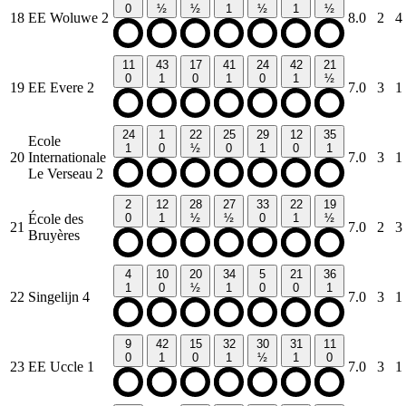
0
½
½
1
½
1
½
18
EE Woluwe 2
8.0
2
4
11
43
17
41
24
42
21
0
1
0
1
0
1
½
19
EE Evere 2
7.0
3
1
24
1
22
25
29
12
35
Ecole
1
0
½
0
1
0
1
20
Internationale
7.0
3
1
Le Verseau 2
2
12
28
27
33
22
19
École des
0
1
½
½
0
1
½
21
7.0
2
3
Bruyères
4
10
20
34
5
21
36
1
0
½
1
0
0
1
22
Singelijn 4
7.0
3
1
9
42
15
32
30
31
11
0
1
0
1
½
1
0
23
EE Uccle 1
7.0
3
1