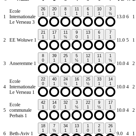
26
20
8
11
6
10
3
Ecole
1
1
1
1
1
1
½
1
Internationale
13.0
6
1
Le Verseau 3
21
17
11
9
13
6
7
1
1
½
0
1
1
1
2
EE Woluwe 1
11.0
5
1
8
39
25
5
12
11
1
0
1
1
½
1
1
½
3
Anseremme 1
10.0
4
2
22
40
24
16
25
33
14
Ecole
0
1
½
1
½
1
1
4
Internationale
10.0
4
2
Le Verseau 1
42
14
32
3
22
9
17
Ecole
1
0
1
½
1
½
1
5
communale
10.0
4
2
Perbais 1
18
7
34
13
1
2
26
1
½
1
1
0
0
1
6
Beth-Aviv 1
9.0
4
1