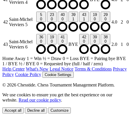
Verviers 4
5
23
40
39
43
19
29
Saint-Michel
0
0
0
1
1
0
0
42
4.0
2
0
Verviers 5
36
19
41
42
39
38
Saint-Michel
0
0
0
0
0
0
43
BYE
2.0
1
0
Verviers 6
Home
Away
1
= Win
½
= Draw
0
= Loss
BYE
= Pairing bye
BYE
1
/
BYE ½
/
BYE 0
= Requested bye (full / half / zero)
Help Center
What's New
Legal Notice
Terms & Conditions
Privacy
Policy
Cookie Policy
Cookie Settings
© 2026 Chesstide. Chess Tournament Management Platform.
We use cookies to ensure you get the best experience on our
website.
Read our cookie policy
.
Accept all
Decline all
Customize