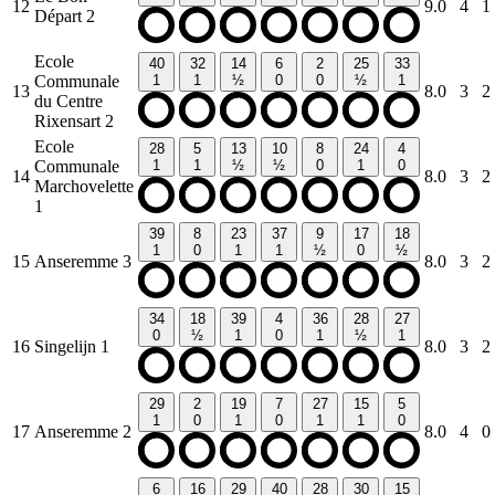
12
9.0
4
1
Départ 2
Ecole
40
32
14
6
2
25
33
Communale
1
1
½
0
0
½
1
13
8.0
3
2
du Centre
Rixensart 2
Ecole
28
5
13
10
8
24
4
Communale
1
1
½
½
0
1
0
14
8.0
3
2
Marchovelette
1
39
8
23
37
9
17
18
1
0
1
1
½
0
½
15
Anseremme 3
8.0
3
2
34
18
39
4
36
28
27
0
½
1
0
1
½
1
16
Singelijn 1
8.0
3
2
29
2
19
7
27
15
5
1
0
1
0
1
1
0
17
Anseremme 2
8.0
4
0
6
16
29
40
28
30
15