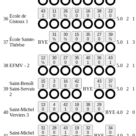
43
11
26
12
16
38
22
Ecole de
1
0
½
0
0
1
0
36
5.0
2
1
Gistoux 1
31
30
15
35
27
39
École Sainte-
½
½
0
0
0
½
37
BYE
5.0
1
3
Thérèse
12
30
27
35
40
36
43
½
0
0
0
1
0
1
38
EFMV - 2
5.0
2
1
15
3
16
42
43
37
Saint-Benoît
0
0
0
0
1
½
39
Saint-Servais
BYE
5.0
2
1
2
13
4
42
18
38
29
Saint-Michel
0
0
1
0
0
0
40
BYE
4.0
2
0
Verviers 3
31
28
43
19
32
34
Saint-Michel
0
0
1
0
0
0
41
BYE
4.0
2
0