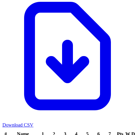
Download CSV
#
Name
1
2
3
4
5
6
7
Pts
W
D