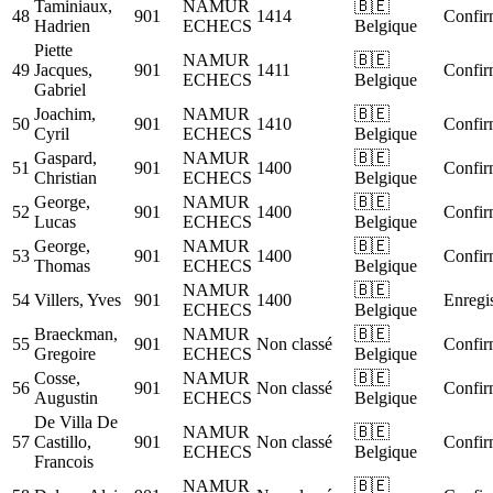
Taminiaux,
NAMUR
🇧🇪
48
901
1414
Confir
Hadrien
ECHECS
Belgique
Piette
NAMUR
🇧🇪
49
Jacques,
901
1411
Confir
ECHECS
Belgique
Gabriel
Joachim,
NAMUR
🇧🇪
50
901
1410
Confir
Cyril
ECHECS
Belgique
Gaspard,
NAMUR
🇧🇪
51
901
1400
Confir
Christian
ECHECS
Belgique
George,
NAMUR
🇧🇪
52
901
1400
Confir
Lucas
ECHECS
Belgique
George,
NAMUR
🇧🇪
53
901
1400
Confir
Thomas
ECHECS
Belgique
NAMUR
🇧🇪
54
Villers, Yves
901
1400
Enregis
ECHECS
Belgique
Braeckman,
NAMUR
🇧🇪
55
901
Non classé
Confir
Gregoire
ECHECS
Belgique
Cosse,
NAMUR
🇧🇪
56
901
Non classé
Confir
Augustin
ECHECS
Belgique
De Villa De
NAMUR
🇧🇪
57
Castillo,
901
Non classé
Confir
ECHECS
Belgique
Francois
NAMUR
🇧🇪