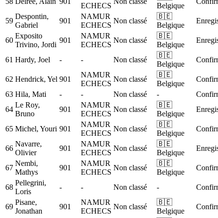
58
Delree, Alain
901
Non classé
Confir
ECHECS
Belgique
Despontin,
NAMUR
🇧🇪
59
901
Non classé
Enregis
Gabriel
ECHECS
Belgique
Exposito
NAMUR
🇧🇪
60
901
Non classé
Enregis
Trivino, Jordi
ECHECS
Belgique
🇧🇪
61
Hardy, Joel
-
-
Non classé
Confir
Belgique
NAMUR
🇧🇪
62
Hendrick, Yel
901
Non classé
Confir
ECHECS
Belgique
63
Hila, Mati
-
-
Non classé
-
Confir
Le Roy,
NAMUR
🇧🇪
64
901
Non classé
Enregis
Bruno
ECHECS
Belgique
NAMUR
🇧🇪
65
Michel, Youri
901
Non classé
Confir
ECHECS
Belgique
Navarre,
NAMUR
🇧🇪
66
901
Non classé
Enregis
Olivier
ECHECS
Belgique
Nembi,
NAMUR
🇧🇪
67
901
Non classé
Confir
Mathys
ECHECS
Belgique
Pellegrini,
68
-
-
Non classé
-
Confir
Loris
Pisane,
NAMUR
🇧🇪
69
901
Non classé
Confir
Jonathan
ECHECS
Belgique