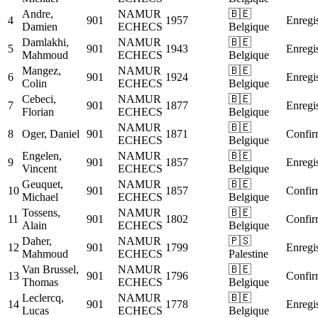
Andre,
NAMUR
🇧🇪
4
901
1957
Enregis
Damien
ECHECS
Belgique
Damlakhi,
NAMUR
🇧🇪
5
901
1943
Enregis
Mahmoud
ECHECS
Belgique
Mangez,
NAMUR
🇧🇪
6
901
1924
Enregis
Colin
ECHECS
Belgique
Cebeci,
NAMUR
🇧🇪
7
901
1877
Enregis
Florian
ECHECS
Belgique
NAMUR
🇧🇪
8
Oger, Daniel
901
1871
Confir
ECHECS
Belgique
Engelen,
NAMUR
🇧🇪
9
901
1857
Enregis
Vincent
ECHECS
Belgique
Geuquet,
NAMUR
🇧🇪
10
901
1857
Confir
Michael
ECHECS
Belgique
Tossens,
NAMUR
🇧🇪
11
901
1802
Confir
Alain
ECHECS
Belgique
Daher,
NAMUR
🇵🇸
12
901
1799
Enregis
Mahmoud
ECHECS
Palestine
Van Brussel,
NAMUR
🇧🇪
13
901
1796
Confir
Thomas
ECHECS
Belgique
Leclercq,
NAMUR
🇧🇪
14
901
1778
Enregis
Lucas
ECHECS
Belgique