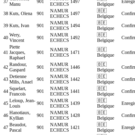
37
901
1497
Enregis
Manu
ECHECS
Belgique
NAMUR
🇧🇪
38
Kuts, Olena
901
1497
Confir
ECHECS
Belgique
NAMUR
🇧🇪
39
Kuts, Ivan
901
1494
Confir
ECHECS
Belgique
Wery,
NAMUR
🇧🇪
40
901
1492
Confir
Vincent
ECHECS
Belgique
Piette
NAMUR
🇧🇪
41
Jacques,
901
1471
Confir
ECHECS
Belgique
Raphael
Randour,
NAMUR
🇧🇪
42
901
1446
Confir
Gaspard
ECHECS
Belgique
Detienne
NAMUR
🇧🇪
43
901
1442
Confir
Milis, Anael
ECHECS
Belgique
Squelart,
NAMUR
🇧🇪
44
901
1441
Confir
Francois
ECHECS
Belgique
Leloup, Jean-
NAMUR
🇧🇪
45
901
1439
Enregis
Louis
ECHECS
Belgique
Hanotiaux,
NAMUR
🇧🇪
46
901
1428
Confir
Kyllian
ECHECS
Belgique
Beaudot,
NAMUR
🇧🇪
47
901
1421
Enregis
Pascal
ECHECS
Belgique