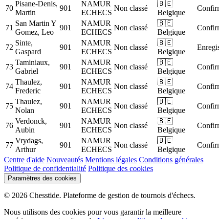
Pisane-Denis,
NAMUR
🇧🇪
70
901
Non classé
Confir
Martin
ECHECS
Belgique
San Martin Y
NAMUR
🇧🇪
71
901
Non classé
Confir
Gomez, Leo
ECHECS
Belgique
Sinte,
NAMUR
🇧🇪
72
901
Non classé
Enregis
Gaspard
ECHECS
Belgique
Taminiaux,
NAMUR
🇧🇪
73
901
Non classé
Confir
Gabriel
ECHECS
Belgique
Thaulez,
NAMUR
🇧🇪
74
901
Non classé
Confir
Frederic
ECHECS
Belgique
Thaulez,
NAMUR
🇧🇪
75
901
Non classé
Confir
Nolan
ECHECS
Belgique
Verdonck,
NAMUR
🇧🇪
76
901
Non classé
Confir
Aubin
ECHECS
Belgique
Vrydags,
NAMUR
🇧🇪
77
901
Non classé
Confir
Arthur
ECHECS
Belgique
Centre d'aide
Nouveautés
Mentions légales
Conditions générales
Politique de confidentialité
Politique des cookies
Paramètres des cookies
© 2026 Chesstide. Plateforme de gestion de tournois d'échecs.
Nous utilisons des cookies pour vous garantir la meilleure