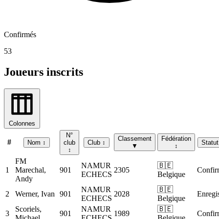
Confirmés
53
Joueurs inscrits
Colonnes
N°
Classement
Fédération
#
Nom
↕
club
Club
↕
Statut
▼
↕
↕
FM
NAMUR
🇧🇪
1
Marechal,
901
2305
Confir
ECHECS
Belgique
Andy
NAMUR
🇧🇪
2
Werner, Ivan
901
2028
Enregis
ECHECS
Belgique
Scoriels,
NAMUR
🇧🇪
3
901
1989
Confir
Michael
ECHECS
Belgique