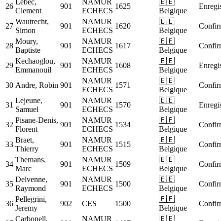
Lebec,
NAMUR
🇧🇪
26
901
1625
Enregis
Clement
ECHECS
Belgique
Wautrecht,
NAMUR
🇧🇪
27
901
1620
Confir
Simon
ECHECS
Belgique
Moury,
NAMUR
🇧🇪
28
901
1617
Confir
Baptiste
ECHECS
Belgique
Kechaoglou,
NAMUR
🇧🇪
29
901
1608
Enregis
Emmanouil
ECHECS
Belgique
NAMUR
🇧🇪
30
Andre, Robin
901
1571
Confir
ECHECS
Belgique
Lejeune,
NAMUR
🇧🇪
31
901
1570
Enregis
Samuel
ECHECS
Belgique
Pisane-Denis,
NAMUR
🇧🇪
32
901
1534
Confir
Florent
ECHECS
Belgique
Braet,
NAMUR
🇧🇪
33
901
1515
Confir
Thierry
ECHECS
Belgique
Themans,
NAMUR
🇧🇪
34
901
1509
Confir
Marc
ECHECS
Belgique
Delvenne,
NAMUR
🇧🇪
35
901
1500
Confir
Raymond
ECHECS
Belgique
Pellegrini,
🇧🇪
36
902
CES
1500
Confir
Jeremy
Belgique
Carbonell,
NAMUR
🇧🇪