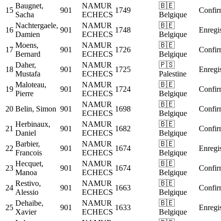
Baugnet,
NAMUR
🇧🇪
15
901
1749
Confir
Sacha
ECHECS
Belgique
Nachtergaele,
NAMUR
🇧🇪
16
901
1748
Enregis
Damien
ECHECS
Belgique
Moens,
NAMUR
🇧🇪
17
901
1726
Confir
Bernard
ECHECS
Belgique
Daher,
NAMUR
🇵🇸
18
901
1725
Enregis
Mustafa
ECHECS
Palestine
Maloteau,
NAMUR
🇧🇪
19
901
1724
Confir
Pierre
ECHECS
Belgique
NAMUR
🇧🇪
20
Belin, Simon
901
1698
Confir
ECHECS
Belgique
Herbinaux,
NAMUR
🇧🇪
21
901
1682
Confir
Daniel
ECHECS
Belgique
Barbier,
NAMUR
🇧🇪
22
901
1674
Enregis
Francois
ECHECS
Belgique
Hecquet,
NAMUR
🇧🇪
23
901
1674
Confir
Manoa
ECHECS
Belgique
Restivo,
NAMUR
🇧🇪
24
901
1663
Confir
Alessio
ECHECS
Belgique
Dehaibe,
NAMUR
🇧🇪
25
901
1633
Enregis
Xavier
ECHECS
Belgique