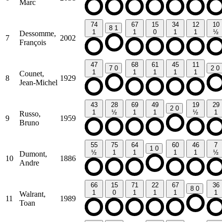
Marc
74
67
15
34
12
10
8
1
1
1
0
1
1
½
Dessomme,
7
2002
François
47
68
61
45
11
7
0
2
0
1
1
1
1
1
Counet,
8
1929
Jean-Michel
43
28
69
49
19
29
2
0
1
½
1
1
½
1
Russo,
9
1959
Bruno
55
75
64
60
46
7
1
0
½
1
1
1
1
½
Dumont,
10
1886
Andre
66
15
71
22
67
36
8
0
1
0
1
1
1
1
Walrant,
11
1989
Toan