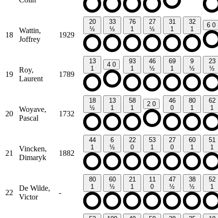
20
33
76
27
31
32
6
0
½
½
1
½
1
1
Wattin,
18
1929
Joffrey
13
93
46
69
9
23
4
0
1
1
½
1
½
½
Roy,
19
1789
Laurent
18
13
58
46
80
62
2
0
½
1
1
0
1
1
Woyave,
20
1732
Pascal
44
6
22
53
27
60
51
1
½
0
1
0
1
1
Vincken,
21
1882
Dimaryk
80
60
21
11
47
38
52
1
½
1
0
½
½
1
De Wilde,
22
-
Victor