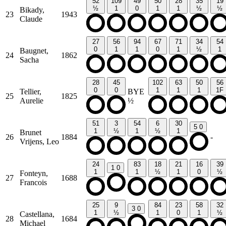
52
109
49
50
28
35
19
½
1
0
1
1
½
½
Bikady,
23
1943
Claude
27
56
94
67
71
34
54
0
1
1
0
1
½
1
Baugnet,
24
1862
Sacha
28
45
102
63
50
56
0
0
1
1
1
1F
Tellier,
BYE
25
1825
Aurelie
½
51
3
54
6
30
5
0
1
½
1
½
1
Brunet
26
1884
-
Vrijens, Leo
24
83
18
21
16
39
1
0
1
1
½
1
0
½
Fonteyn,
27
1688
Francois
25
9
84
23
58
32
3
0
1
½
1
0
1
½
Castellana,
28
1684
Michael