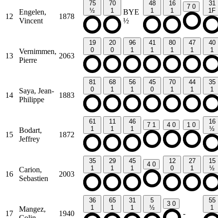
75
70
48
16
31
7
0
½
1
1
1
1F
Engelen,
BYE
12
1878
Vincent
½
19
20
96
41
80
47
40
0
0
1
1
1
1
1
Vernimmen,
13
2063
Pierre
81
68
56
45
70
44
35
0
1
1
0
1
1
1
Saya, Jean-
14
1883
Philippe
61
11
46
16
7
1
4
0
1
0
1
1
1
½
Bodart,
15
1872
Jeffrey
35
29
45
12
27
15
4
0
1
1
1
0
1
½
Carion,
16
2003
Sebastien
36
65
31
5
55
3
0
1
1
1
½
1
Mangez,
17
1940
-
Colin