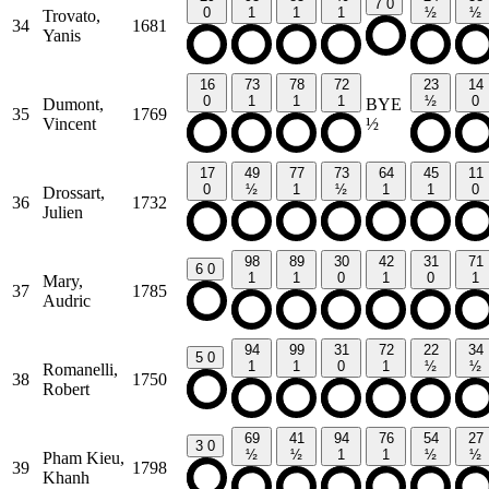
7
0
0
1
1
1
½
½
Trovato,
34
1681
Yanis
16
73
78
72
23
14
0
1
1
1
½
0
Dumont,
BYE
35
1769
Vincent
½
17
49
77
73
64
45
11
0
½
1
½
1
1
0
Drossart,
36
1732
Julien
98
89
30
42
31
71
6
0
1
1
0
1
0
1
Mary,
37
1785
Audric
94
99
31
72
22
34
5
0
1
1
0
1
½
½
Romanelli,
38
1750
Robert
69
41
94
76
54
27
3
0
½
½
1
1
½
½
Pham Kieu,
39
1798
Khanh