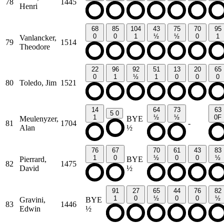
78
1445
Henri
68
85
104
43
75
70
95
0
0
1
½
½
0
1
Vanlancker,
79
1514
Theodore
22
96
92
51
13
20
65
0
1
½
1
0
0
0
80
Toledo, Jim
1521
14
64
73
63
5
0
1
½
½
0F
Meulenyzer,
BYE
81
1704
-
Alan
½
76
67
70
61
43
83
1
0
½
0
0
½
Pierrard,
BYE
82
1475
David
½
91
27
65
44
76
82
1
0
½
0
0
½
Gravini,
BYE
83
1446
Edwin
½