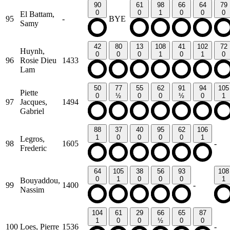
90
61
98
66
64
79
0
0
1
0
0
0
El Battam,
95
-
BYE
Samy
42
80
13
108
41
102
72
Huynh,
0
0
0
1
0
1
0
96
Rosie Dieu
1433
Lam
50
77
55
62
91
94
105
Piette
0
½
0
0
½
0
1
97
Jacques,
1494
Gabriel
88
37
40
95
62
106
1
0
0
0
0
1
Legros,
98
1605
-
Frederic
64
105
38
56
93
108
0
1
0
0
0
1
Bouyaddou,
99
1400
-
Nassim
104
61
29
66
65
87
1
0
0
½
0
0
100
Loes, Pierre
1536
-