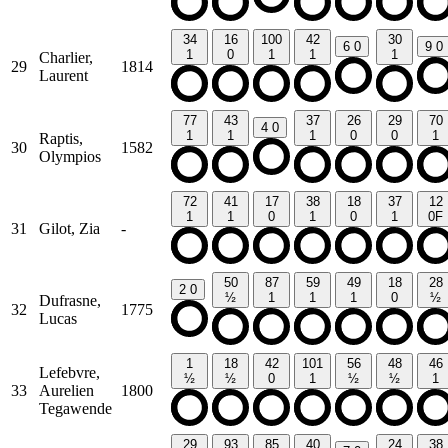
34
16
100
42
30
6
0
9
0
1
0
1
1
1
Charlier,
29
1814
Laurent
77
43
37
26
29
70
4
0
1
1
1
0
0
1
Raptis,
30
1582
Olympios
72
41
17
38
18
37
12
1
1
0
1
0
1
0F
31
Gilot, Zia
-
50
87
59
49
18
28
2
0
½
1
1
1
0
½
Dufrasne,
32
1775
Lucas
1
18
42
101
56
48
46
Lefebvre,
½
½
0
1
½
½
1
33
Aurelien
1800
Tegawende
29
93
85
40
24
38