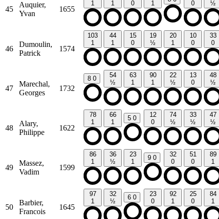
1
1
0
1
0
½
Auquier,
45
1655
Yvan
103
44
15
19
20
10
33
1
1
0
½
1
0
0
Dumoulin,
46
1574
Patrick
54
63
90
22
13
48
8
0
½
1
1
½
0
½
Marechal,
47
1732
Georges
78
66
12
74
33
47
5
0
1
1
0
½
½
½
Alary,
48
1622
Philippe
86
36
23
32
51
89
9
0
1
½
1
0
0
1
Massez,
49
1599
Vadim
97
32
23
92
25
84
6
0
1
½
0
1
0
1
Barbier,
50
1645
Francois