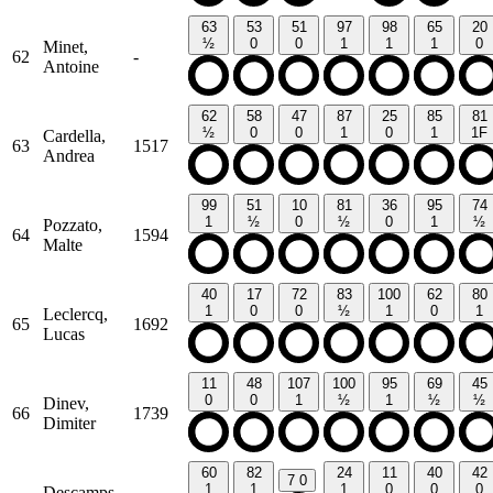
63
53
51
97
98
65
20
½
0
0
1
1
1
0
Minet,
62
-
Antoine
62
58
47
87
25
85
81
½
0
0
1
0
1
1F
Cardella,
63
1517
Andrea
99
51
10
81
36
95
74
1
½
0
½
0
1
½
Pozzato,
64
1594
Malte
40
17
72
83
100
62
80
1
0
0
½
1
0
1
Leclercq,
65
1692
Lucas
11
48
107
100
95
69
45
0
0
1
½
1
½
½
Dinev,
66
1739
Dimiter
60
82
24
11
40
42
7
0
1
1
1
0
0
0
Descamps,