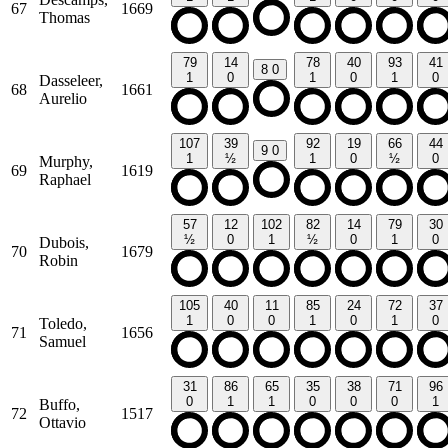
67
1669
Thomas
79
14
78
40
93
41
8
0
1
0
1
0
1
0
Dasseleer,
68
1661
Aurelio
107
39
92
19
66
44
9
0
1
½
1
0
½
0
Murphy,
69
1619
Raphael
57
12
102
82
14
79
30
½
0
1
½
0
1
0
Dubois,
70
1679
Robin
105
40
11
85
24
72
37
1
0
0
1
0
1
0
Toledo,
71
1656
Samuel
31
86
65
35
38
71
96
0
1
1
0
0
0
1
Buffo,
72
1517
Ottavio