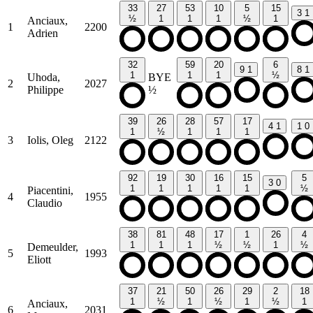
33
27
53
10
5
15
3
1
½
1
1
1
½
1
Anciaux,
1
2200
Adrien
32
59
20
6
9
1
8
1
1
1
1
½
Uhoda,
BYE
2
2027
Philippe
½
39
26
28
57
17
4
1
1
0
1
½
1
1
1
3
Iolis, Oleg
2122
92
19
30
16
15
5
3
0
1
1
1
1
1
½
Piacentini,
4
1955
Claudio
38
81
48
17
1
26
4
1
1
1
½
½
1
½
Demeulder,
5
1993
Eliott
37
21
50
26
29
2
18
1
½
1
½
1
½
1
Anciaux,
6
2031