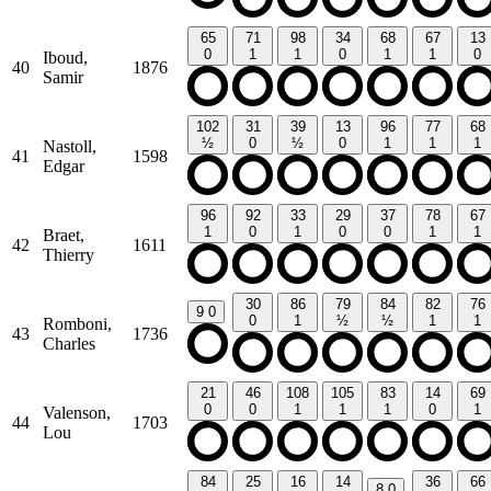
65
71
98
34
68
67
13
0
1
1
0
1
1
0
Iboud,
40
1876
Samir
102
31
39
13
96
77
68
½
0
½
0
1
1
1
Nastoll,
41
1598
Edgar
96
92
33
29
37
78
67
1
0
1
0
0
1
1
Braet,
42
1611
Thierry
30
86
79
84
82
76
9
0
0
1
½
½
1
1
Romboni,
43
1736
Charles
21
46
108
105
83
14
69
0
0
1
1
1
0
1
Valenson,
44
1703
Lou
84
25
16
14
36
66
8
0