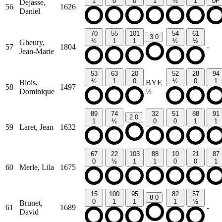
1
0
0
1
½
1
0F
Dejasse,
56
1626
Daniel
70
55
101
54
61
3
0
½
1
1
½
½
Gheury,
57
1804
-
Jean-Marie
53
63
20
52
28
94
½
1
0
½
0
1
Blois,
BYE
58
1497
Dominique
½
89
74
32
51
88
91
2
0
1
½
0
0
1
1
59
Laret, Jean
1632
67
22
103
88
10
21
87
0
½
1
1
0
0
1
60
Merle, Lila
1675
15
100
95
82
57
8
0
0
1
1
1
½
Brunet,
61
1689
-
David