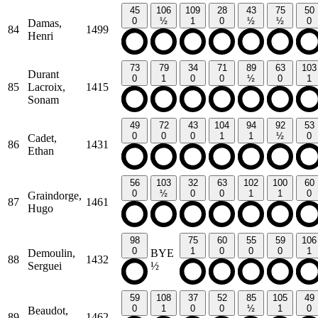
45
106
109
28
43
75
50
0
½
1
0
½
½
0
Damas,
84
1499
Henri
73
79
34
71
89
63
103
Durant
0
1
0
0
½
0
1
85
Lacroix,
1415
Sonam
49
72
43
104
94
92
53
0
0
0
1
1
½
0
Cadet,
86
1431
Ethan
56
103
32
63
102
100
60
0
½
0
0
1
1
0
Graindorge,
87
1461
Hugo
98
75
60
55
59
106
0
1
0
0
0
1
Demoulin,
BYE
88
1432
Serguei
½
59
108
37
52
85
105
49
0
1
0
0
½
1
0
Beaudot,
89
1462