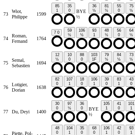
85
35
36
81
55
75
1
0
½
½
0
½
Wiot,
BYE
73
1599
Philippe
½
59
106
93
48
56
64
7
0
½
½
1
½
0
½
Roman,
74
1764
Fernand
12
10
88
103
79
84
73
½
0
0
1F
½
½
½
Semal,
75
1694
Sebastien
82
107
18
106
39
83
43
0
1
0
1
0
1
0
Lotigier,
76
1638
Dorian
30
97
36
105
41
101
0
½
0
1
0
1
BYE
77
Du, Deyi
1400
½
48
104
35
68
106
42
93
0
1
0
0
1
0
1
Piette, Pol-