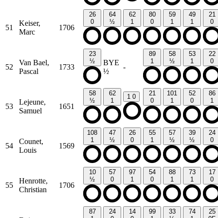
26
64
62
80
59
49
21
0
½
1
0
1
1
0
Keiser,
51
1706
Marc
23
89
58
53
22
½
1
½
1
0
Van Bael,
BYE
52
1733
-
Pascal
½
58
62
21
101
52
86
1
0
½
1
0
1
0
1
Lejeune,
53
1651
Samuel
108
47
26
55
57
39
24
1
½
0
1
½
½
0
Counet,
54
1569
Louis
10
57
97
54
88
73
17
½
0
1
0
1
1
0
Henrotte,
55
1706
Christian
87
24
14
99
33
74
25