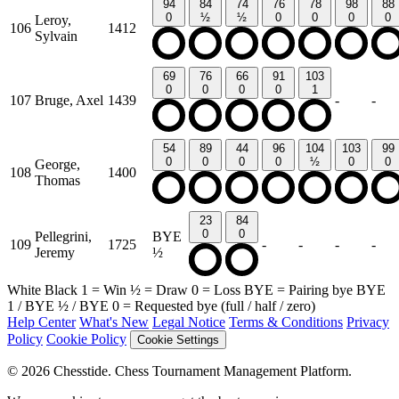
94
84
74
76
78
98
88
0
½
½
0
0
0
0
Leroy,
106
1412
Sylvain
69
76
66
91
103
0
0
0
0
1
107
Bruge, Axel
1439
-
-
54
89
44
96
104
103
99
0
0
0
0
½
0
0
George,
108
1400
Thomas
23
84
0
0
Pellegrini,
BYE
109
1725
-
-
-
-
Jeremy
½
White
Black
1
= Win
½
= Draw
0
= Loss
BYE
= Pairing bye
BYE
1
/
BYE ½
/
BYE 0
= Requested bye (full / half / zero)
Help Center
What's New
Legal Notice
Terms & Conditions
Privacy
Policy
Cookie Policy
Cookie Settings
© 2026 Chesstide. Chess Tournament Management Platform.