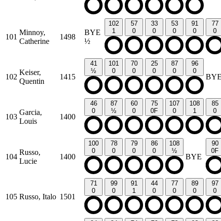
102
57
33
53
91
77
1
0
0
0
0
0
Minnoy,
BYE
101
1498
Catherine
½
41
101
70
25
87
96
½
0
0
0
0
0
Keiser,
102
1415
BY
Quentin
46
87
60
75
107
108
85
0
½
0
0F
0
1
0
Garcia,
103
1400
Louis
100
78
79
86
108
90
0
0
0
0
½
0F
Russo,
104
1400
BYE
Lucie
71
99
91
44
77
89
97
0
0
1
0
0
0
0
105
Russo, Italo
1501