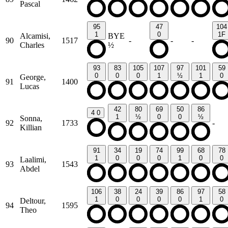
Pascal
95
47
104
1
0
1F
Alcamisi,
BYE
90
1517
-
-
-
Charles
½
93
83
105
107
97
101
59
0
0
0
1
½
1
0
George,
91
1400
Lucas
42
80
69
50
86
4
0
1
½
0
0
½
Sonna,
92
1733
-
Killian
91
34
19
74
99
68
78
1
0
0
0
1
0
0
Laalimi,
93
1543
Abdel
106
38
24
39
86
97
58
1
0
0
0
0
1
0
Deltour,
94
1595
Theo