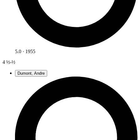
5.0 · 1955
4
½-½
Dumont, Andre