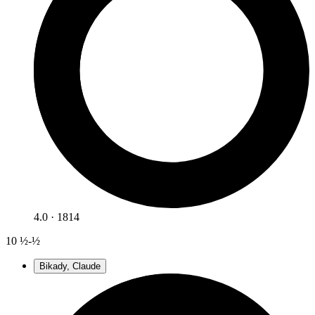
4.0 · 1814
10
½-½
Bikady, Claude