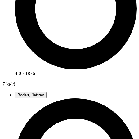
4.0 · 1876
7
½-½
Bodart, Jeffrey