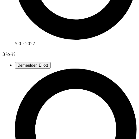
5.0 · 2027
3
½-½
Demeulder, Eliott