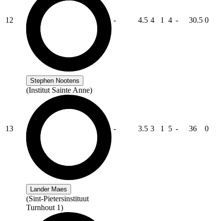
12
-
4.5
4
1
4
-
30.5
0
Stephen Nootens
(Institut Sainte Anne)
13
-
3.5
3
1
5
-
36
0
Lander Maes
(Sint-Pietersinstituut
Turnhout 1)