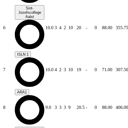
Sint-
Jozefscollege
Aalst
6
10.0
3
4
2
10
20
-
0
88.00
355.7
ISLN 1
7
10.0
4
2
3
10
19
-
0
71.00
307.5
ARA1
8
9.0
3
3
3
9
20.5
-
0
88.00
406.0