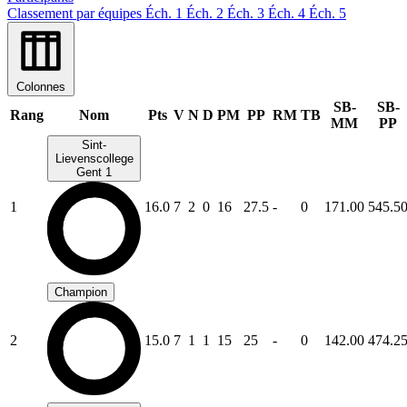
Classement par équipes
Éch. 1
Éch. 2
Éch. 3
Éch. 4
Éch. 5
Colonnes
SB-
SB-
Rang
Nom
Pts
V
N
D
PM
PP
RM
TB
MM
PP
Sint-
Lievenscollege
Gent 1
1
16.0
7
2
0
16
27.5
-
0
171.00
545.5
Champion
2
15.0
7
1
1
15
25
-
0
142.00
474.2