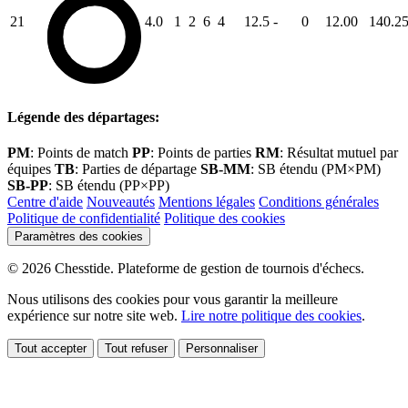
21
4.0
1
2
6
4
12.5
-
0
12.00
140.2
Légende des départages:
PM
: Points de match
PP
: Points de parties
RM
: Résultat mutuel par
équipes
TB
: Parties de départage
SB-MM
: SB étendu (PM×PM)
SB-PP
: SB étendu (PP×PP)
Centre d'aide
Nouveautés
Mentions légales
Conditions générales
Politique de confidentialité
Politique des cookies
Paramètres des cookies
© 2026 Chesstide. Plateforme de gestion de tournois d'échecs.
Nous utilisons des cookies pour vous garantir la meilleure
expérience sur notre site web.
Lire notre politique des cookies
.
Tout accepter
Tout refuser
Personnaliser